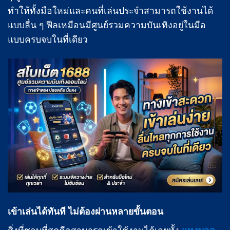
ทำให้ทั้งมือใหม่และคนที่เล่นประจำสามารถใช้งานได้
แบบลื่น ๆ ฟีลเหมือนมีศูนย์รวมความบันเทิงอยู่ในมือ
แบบครบจบในที่เดียว
เข้าเล่นได้ทันที ไม่ต้องผ่านหลายขั้นตอน