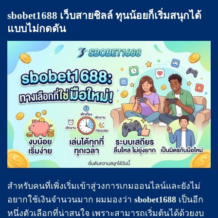
sbobet1688 เว็บสายชิลล์ ทุนน้อยก็เริ่มสนุกได้
แบบไม่กดดัน
สำหรับคนที่เพิ่งเริ่มเข้าสู่วงการเกมออนไลน์และยังไม่
อยากใช้เงินจำนวนมาก ผมมองว่า
sbobet1688
เป็นอีก
หนึ่งตัวเลือกที่น่าสนใจ เพราะสามารถเริ่มต้นได้ด้วยงบ