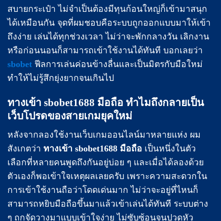
สบายกระเป๋า ไม่จำเป็นต้องมีทุนก้อนใหญ่ก็เข้ามาสนุก
ได้เหมือนกัน จุดที่ผมชอบคือระบบถูกออกแบบมาให้เข้า
ถึงง่าย เล่นได้ทุกช่วงเวลา ไม่ว่าจะพักกลางวัน เลิกงาน
หรือก่อนนอนก็สามารถเข้าใช้งานได้ทันที บอกเลยว่า
sbobet
ฟีลการเล่นค่อนข้างลื่นและเป็นมิตรกับมือใหม่
ทำให้ไม่รู้สึกยุ่งยากจนเกินไป
ทางเข้า sbobet1688 มือถือ ทำไมถึงกลายเป็น
เว็บโปรดของสายเกมยุคใหม่
หลังจากลองใช้งานเว็บเกมออนไลน์มาหลายแห่ง ผม
สังเกตว่า
ทางเข้า
sbobet1688
มือถือ
เป็นหนึ่งในตัว
เลือกที่หลายคนพูดถึงกันอยู่บ่อย ๆ และเมื่อได้ลองด้วย
ตัวเองก็พอเข้าใจเหตุผลเลยครับ เพราะความสะดวกใน
การเข้าใช้งานถือว่าโดดเด่นมาก ไม่ว่าจะอยู่ที่ไหนก็
สามารถหยิบมือถือขึ้นมาแล้วเข้าเล่นได้ทันที ระบบต่าง
ๆ ถูกจัดวางมาแบบเข้าใจง่าย ไม่ซับซ้อนจนปวดหัว