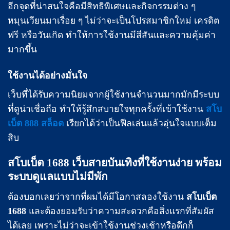
อีกจุดที่น่าสนใจคือมีสิทธิพิเศษและกิจกรรมต่าง ๆ
หมุนเวียนมาเรื่อย ๆ ไม่ว่าจะเป็นโปรสมาชิกใหม่ เครดิต
ฟรี หรือวันเกิด ทำให้การใช้งานมีสีสันและความคุ้มค่า
มากขึ้น
ใช้งานได้อย่างมั่นใจ
เว็บที่ได้รับความนิยมจากผู้ใช้งานจำนวนมากมักมีระบบ
ที่ดูน่าเชื่อถือ ทำให้รู้สึกสบายใจทุกครั้งที่เข้าใช้งาน
สโบ
เบ็ต 888 สล็อต
เรียกได้ว่าเป็นฟีลเล่นแล้วอุ่นใจแบบเต็ม
สิบ
สโบเบ็ต 1688 เว็บสายบันเทิงที่ใช้งานง่าย พร้อม
ระบบดูแลแบบไม่มีพัก
ต้องบอกเลยว่าจากที่ผมได้มีโอกาสลองใช้งาน
สโบเบ็ต
1688
และต้องยอมรับว่าความสะดวกคือสิ่งแรกที่สัมผัส
ได้เลย เพราะไม่ว่าจะเข้าใช้งานช่วงเช้าหรือดึกก็