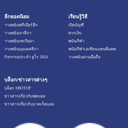
ลีกยอดนิยม
เรียนรู้วิธี
วางพนันพรีเมียร์ลีก
เปิดบัญชี
วางพนันลาลีกา
ฝากเงิน
วางพนันเซเรียอา
พนันกีฬา
วางพนันบุนเดสลีกา
พนันกีฬาเอเชียนแฮนดีแคพ
กิจกรรมประจำ ยูโร 2024
วางพนันผ่านมือถือ
บล็อก/ข่าวสารต่างๆ
บล็อก SBOTOP
ข่าวสารเกี่ยวกับฟุตบอล
ข่าวสารเกี่ยวกับบาสเก็ตบอล