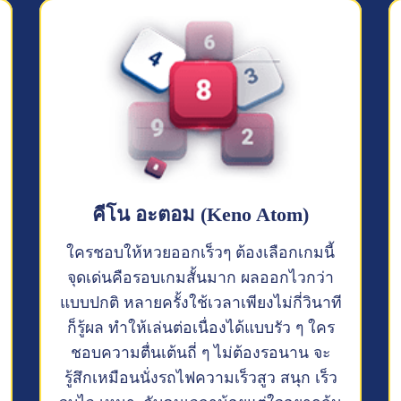
คีโน อะตอม (Keno Atom)
ใครชอบให้หวยออกเร็วๆ ต้องเลือกเกมนี้
จุดเด่นคือรอบเกมสั้นมาก ผลออกไวกว่า
แบบปกติ หลายครั้งใช้เวลาเพียงไม่กี่วินาที
ก็รู้ผล ทำให้เล่นต่อเนื่องได้แบบรัว ๆ ใคร
ชอบความตื่นเต้นถี่ ๆ ไม่ต้องรอนาน จะ
รู้สึกเหมือนนั่งรถไฟความเร็วสูว สนุก เร็ว