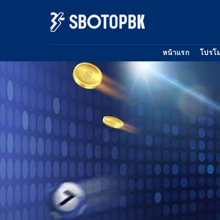
Skip
to
content
หน้าแรก
โปรโม