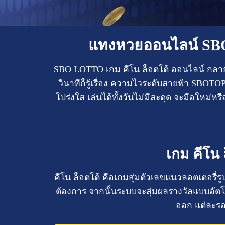
แทงหวยออนไลน์ SBOTO
SBO LOTTO เกม คีโน ล็อตโต้ ออนไลน์ กลายเป
วินาทีก็รู้เรื่อง ความไวระดับสายฟ้า SBOTO
โปร่งใส เล่นได้ทั้งวันไม่มีสะดุด จะมือใหม่หรือ
เกม คีโน 
คีโน ล็อตโต้ คือเกมสุ่มตัวเลขแนวลอตเตอรี่รูป
ต้องการ จากนั้นระบบจะสุ่มผลรางวัลแบบอัตโนม
ออก แต่ละรอบ