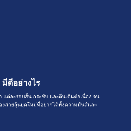
ีดีอย่างไร
บื่อ แต่ละรอบสั้น กระชับ และตื่นเต้นต่อเนื่อง จน
งสายลุ้นยุคใหม่ที่อยากได้ทั้งความมันส์และ