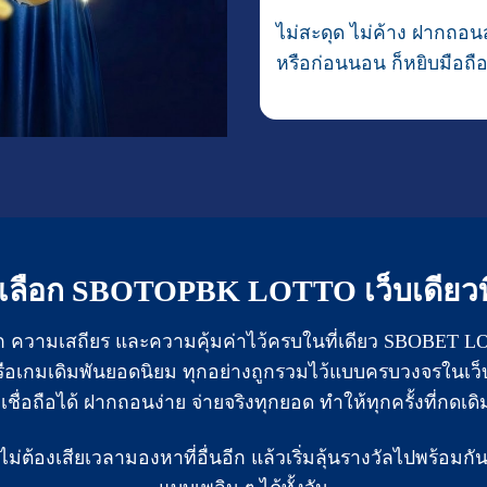
ไม่สะดุด ไม่ค้าง ฝากถอนสะ
หรือก่อนนอน ก็หยิบมือถือข
 เลือก SBOTOPBK LOTTO เว็บเดียวที่
ก ความเสถียร และความคุ้มค่าไว้ครบในที่เดียว SBOBET LO
รือเกมเดิมพันยอดนิยม ทุกอย่างถูกรวมไว้แบบครบวงจรในเว็บเด
่อถือได้ ฝากถอนง่าย จ่ายจริงทุกยอด ทำให้ทุกครั้งที่กดเด
่ต้องเสียเวลามองหาที่อื่นอีก แล้วเริ่มลุ้นรางวัลไปพร้อมก