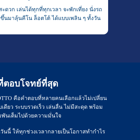
ดวก เล่นได้ทุกที่ทุกเวลา จะพักเที่ยง นั่งรถ
ึ้นมาลุ้นคีโน ล็อตโต้ ได้แบบเพลิน ๆ ทั้งวัน
ตอบโจทย์ที่สุด
TTO คือคำตอบที่หลายคนเลือกแล้วไม่เปลี่ยน
ียว ระบบรวดเร็ว เล่นลื่น ไม่มีสะดุด พร้อม
ิมพันเต็มไปด้วยความมั่นใจ
ันวันนี้ ให้ทุกช่วงเวลากลายเป็นโอกาสทำกำไร