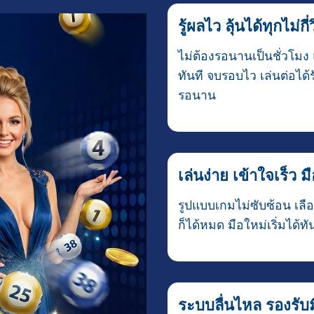
รู้ผลไว ลุ้นได้ทุกไม่กี่
ไม่ต้องรอนานเป็นชั่วโมง
ทันที จบรอบไว เล่นต่อได้
รอนาน
เล่นง่าย เข้าใจเร็ว ม
รูปแบบเกมไม่ซับซ้อน เลื
ก็ได้หมด มือใหม่เริ่มได้ท
ระบบลื่นไหล รองรับม