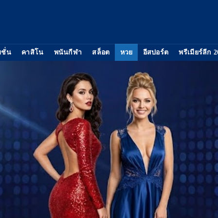
ชั่น
คาสิโน
พนันกีฬา
สล็อต
หวย
อีสปอร์ต
พรีเมียร์ลีก 