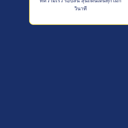
ที่ความเร็ว รอบสั้น ลุ้นถี่ตื่นเต้นทุกไม่กี่
วินาที