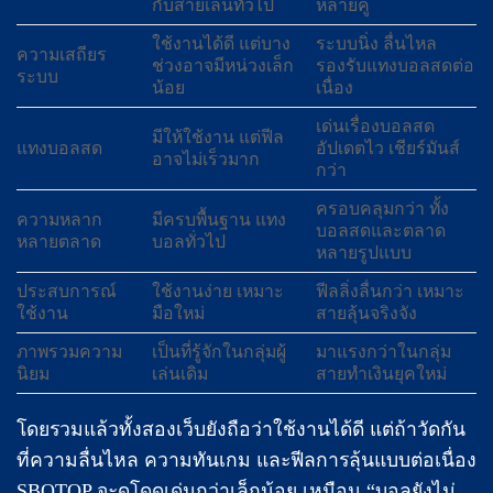
กับสายเล่นทั่วไป
หลายคู่
ใช้งานได้ดี แต่บาง
ระบบนิ่ง ลื่นไหล
ความเสถียร
ช่วงอาจมีหน่วงเล็ก
รองรับแทงบอลสดต่อ
ระบบ
น้อย
เนื่อง
เด่นเรื่องบอลสด
มีให้ใช้งาน แต่ฟีล
แทงบอลสด
อัปเดตไว เชียร์มันส์
อาจไม่เร็วมาก
กว่า
ครอบคลุมกว่า ทั้ง
ความหลาก
มีครบพื้นฐาน แทง
บอลสดและตลาด
หลายตลาด
บอลทั่วไป
หลายรูปแบบ
ประสบการณ์
ใช้งานง่าย เหมาะ
ฟีลลิ่งลื่นกว่า เหมาะ
ใช้งาน
มือใหม่
สายลุ้นจริงจัง
ภาพรวมความ
เป็นที่รู้จักในกลุ่มผู้
มาแรงกว่าในกลุ่ม
นิยม
เล่นเดิม
สายทำเงินยุคใหม่
โดยรวมแล้วทั้งสองเว็บยังถือว่าใช้งานได้ดี แต่ถ้าวัดกัน
ที่ความลื่นไหล ความทันเกม และฟีลการลุ้นแบบต่อเนื่อง
SBOTOP จะดูโดดเด่นกว่าเล็กน้อย เหมือน “บอลยังไม่