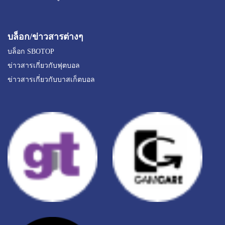
บล็อก/ข่าวสารต่างๆ
บล็อก SBOTOP
ข่าวสารเกี่ยวกับฟุตบอล
ข่าวสารเกี่ยวกับบาสเก็ตบอล