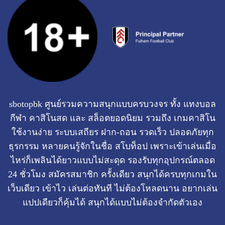
sbotopbk ศูนย์รวมความสนุกแบบครบวงจร ทั้ง แทงบอล
กีฬา คาสิโนสด และ สล็อตยอดนิยม รวมถึง เกมคาสิโน
ใช้งานง่าย ระบบเสถียร ฝาก-ถอน รวดเร็ว ปลอดภัยทุก
ธุรกรรม หลายคนรู้จักในชื่อ สโบท็อป เพราะเข้าเล่นเมื่อ
ไหร่ก็เพลินได้ยาวแบบไม่สะดุด รองรับทุกอุปกรณ์ตลอด
24 ชั่วโมง สมัครสมาชิก ครั้งเดียว สนุกได้ครบทุกเกมใน
เว็บเดียว เข้าไว เล่นต่อทันที ไม่ต้องโหลดนาน อยากเล่น
แปปเดียวก็คุ้มได้ สนุกได้แบบไม่ต้องจำกัดตัวเอง