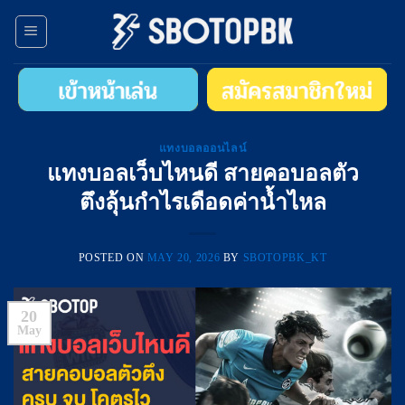
Skip
to
content
แทงบอลออนไลน์
แทงบอลเว็บไหนดี สายคอบอลตัว
ตึงลุ้นกำไรเดือดค่าน้ำไหล
POSTED ON
MAY 20, 2026
BY
SBOTOPBK_KT
20
May