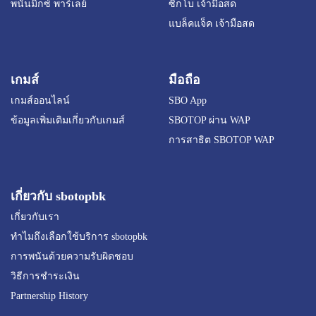
พนันมิกซ์ พาร์เลย์
ซิกโบ เจ้ามือสด
แบล็คแจ็ค เจ้ามือสด
เกมส์
มือถือ
เกมส์ออนไลน์
SBO App
ข้อมูลเพิ่มเติมเกี่ยวกับเกมส์
SBOTOP ผ่าน WAP
การสาธิต SBOTOP WAP
เกี่ยวกับ sbotopbk
เกี่ยวกับเรา
ทำไมถึงเลือกใช้บริการ sbotopbk
การพนันด้วยความรับผิดชอบ
วิธีการชำระเงิน
Partnership History