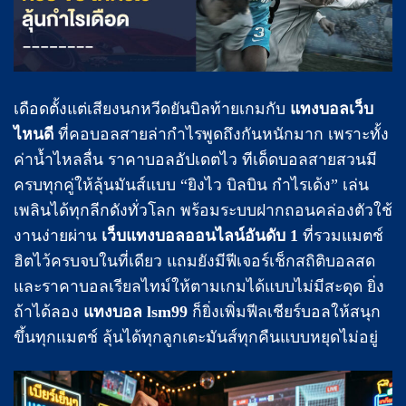
เดือดตั้งแต่เสียงนกหวีดยันบิลท้ายเกมกับ
แทงบอลเว็บ
ไหนดี
ที่คอบอลสายล่ากำไรพูดถึงกันหนักมาก เพราะทั้ง
ค่าน้ำไหลลื่น ราคาบอลอัปเดตไว ทีเด็ดบอลสายสวนมี
ครบทุกคู่ให้ลุ้นมันส์แบบ “ยิงไว บิลบิน กำไรเด้ง” เล่น
เพลินได้ทุกลีกดังทั่วโลก พร้อมระบบฝากถอนคล่องตัวใช้
งานง่ายผ่าน
เว็บแทงบอลออนไลน์อันดับ 1
ที่รวมแมตช์
ฮิตไว้ครบจบในที่เดียว แถมยังมีฟีเจอร์เช็กสถิติบอลสด
และราคาบอลเรียลไทม์ให้ตามเกมได้แบบไม่มีสะดุด ยิ่ง
ถ้าได้ลอง
แทงบอล lsm99
ก็ยิ่งเพิ่มฟีลเชียร์บอลให้สนุก
ขึ้นทุกแมตช์ ลุ้นได้ทุกลูกเตะมันส์ทุกคืนแบบหยุดไม่อยู่