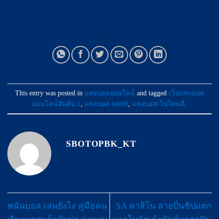
This entry was posted in
แทงบอลออนไลน์
and tagged
เว็บแทงบอล
ออนไลน์อันดับ 1
,
แทงบอล lsm99
,
แทงบอลเว็บไหนดี
.
SBOTOPBK_KT
พนันบอล เล่นยังไง คู่มือคน
SA คาสิโน สายปั่นชิปแตก