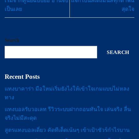
เริ่มจากศูนย์ฉบับย่อ อ่านจบ
แจกโบนัสเด้งมันส์ทุกตาฟิน
เป็นเลย
สุดใจ
Search
SEARCH
Recent Posts
แทงบาคาร่า มือใหม่เริ่มยังไงให้เข้าใจเกมแบบไม่หลง
ทาง
แทงบอลรับวอเลท รีวิวระบบฝากถอนทันใจ เล่นจริง ลื่น
จริงไม่มีสะดุด
สูตรแทงบอลเดี่ยว คัดทีเด็ดเน้นๆ เข้าเป้าชัวร์กำไรบาน