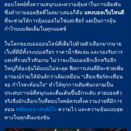
ตอบโจทย์ทั้งความสนุกและความคุ้มค่าในการเดิมพัน
ซึ่งคำถามยอดฮิตที่โผล่มาเสมอก็คือ
แทงบอลเว็บไหนดี
ที่จะช่วยให้การลุ้นบอลไม่ใช่แค่เชียร์ แต่เป็นการลุ้น
กำไรแบบจัดเต็มในทุกแมตช์
ในโลกของบอลออนไลน์ที่เต็มไปด้วยตัวเลือกมากมาย
เว็บที่ดีมีทั้งระบบเสถียร ราคาน้ำชัดเจน และรองรับการ
แทงที่รวดเร็วทันเกม ไม่ว่าจะเป็นบอลลีกเล็กหรือลีก
ใหญ่ก็ต้องลุ้นได้แบบไม่สะดุด ฟีลการเล่นที่ดีจะช่วยเพิ่ม
อารมณ์ร่วมให้มันส์กว่าเดิมเหมือน “เสียงเชียร์สะเทือน
จอ กำไรสะท้อนใจ” ทำให้ทุกการเดิมพันกลายเป็น
ประสบการณ์ที่สนุกและตื่นเต้นขึ้นอีกระดับ สายบอลตัว
จริงจึงมักเลือกเว็บที่ตอบโจทย์ครบทั้งความง่ายที่มีการ
สอน
พนันบอล เล่นยังไง
ความไว และความลุ้นแบบสุด
ทางในทุกคืนแข่งขัน