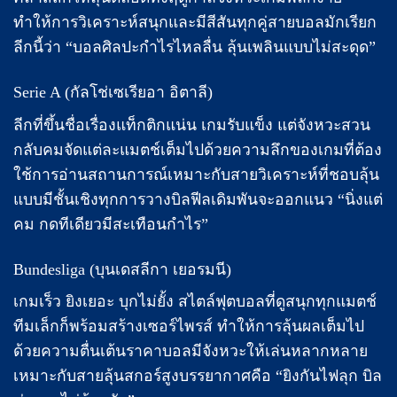
ทำให้การวิเคราะห์สนุกและมีสีสันทุกคู่สายบอลมักเรียก
ลีกนี้ว่า “บอลศิลปะกำไรไหลลื่น ลุ้นเพลินแบบไม่สะดุด”
Serie A (กัลโช่เซเรียอา อิตาลี)
ลีกที่ขึ้นชื่อเรื่องแท็กติกแน่น เกมรับแข็ง แต่จังหวะสวน
กลับคมจัดแต่ละแมตช์เต็มไปด้วยความลึกของเกมที่ต้อง
ใช้การอ่านสถานการณ์เหมาะกับสายวิเคราะห์ที่ชอบลุ้น
แบบมีชั้นเชิงทุกการวางบิลฟีลเดิมพันจะออกแนว “นิ่งแต่
คม กดทีเดียวมีสะเทือนกำไร”
Bundesliga (บุนเดสลีกา เยอรมนี)
เกมเร็ว ยิงเยอะ บุกไม่ยั้ง สไตล์ฟุตบอลที่ดูสนุกทุกแมตช์
ทีมเล็กก็พร้อมสร้างเซอร์ไพรส์ ทำให้การลุ้นผลเต็มไป
ด้วยความตื่นเต้นราคาบอลมีจังหวะให้เล่นหลากหลาย
เหมาะกับสายลุ้นสกอร์สูงบรรยากาศคือ “ยิงกันไฟลุก บิล