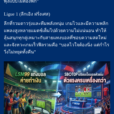
พุ่งแบบไม่ต้องพัก”
Ligue 1 (ลีกเอิง ฝรั่งเศส)
ลีกที่รวมดาวรุ่งและทีมพลังหนุ่ม เกมไวและมีความพลิก
แพลงสูงหลายแมตช์เต็มไปด้วยความไม่แน่นอน ทำให้
ลุ้นสนุกทุกคู่เหมาะกับสายแทงบอลที่ชอบความสดใหม่
และจังหวะเกมเร็วฟีลรวมคือ “บอลไวใจต้องนิ่ง แต่กำไร
วิ่งไม่หยุดทั้งคืน”