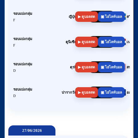
รอบแบ่งกลุ่ม
1 - 1
ญี่ปุ่น
▶ ดูบอลสด
▣ ไฮไลท์บอล
สวีเดน
F
รอบแบ่งกลุ่ม
1 - 3
ตูนิเซีย
▶ ดูบอลสด
▣ ไฮไลท์บอล
F
รอบแบ่งกลุ่ม
3 - 2
ตุรกี
▶ ดูบอลสด
▣ ไฮไลท์บอล
D
รอบแบ่งกลุ่ม
0 - 0
ปารากวัย
▶ ดูบอลสด
▣ ไฮไลท์บอล
ออสเตร
D
27/06/2026