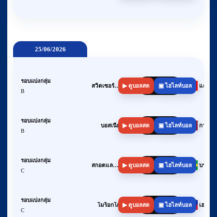
25/06/2026
รอบแบ่งกลุ่ม
2 - 1
สวิตเซอร์แลนด์
▶ ดูบอลสด
▣ ไฮไลท์บอล
แคนา
B
รอบแบ่งกลุ่ม
3 - 1
บอสเนีย
▶ ดูบอลสด
▣ ไฮไลท์บอล
กาตาร์
B
รอบแบ่งกลุ่ม
0 - 3
สกอตแลนด์
▶ ดูบอลสด
▣ ไฮไลท์บอล
บราซิล
C
รอบแบ่งกลุ่ม
4 - 2
โมร็อกโก
▶ ดูบอลสด
▣ ไฮไลท์บอล
เฮติ
C