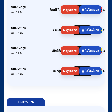
รอบแบ่งกลุ่ม
1 - 2
โกตดิวัวร์
▶ ดูบอลสด
▣ ไฮไลท์บอล
นอร์เวย
รอบ 32 ทีม
รอบแบ่งกลุ่ม
3 - 0
ฝรั่งเศส
▶ ดูบอลสด
▣ ไฮไลท์บอล
สวีเดน
รอบ 32 ทีม
รอบแบ่งกลุ่ม
2 - 0
เม็กซิโก
▶ ดูบอลสด
▣ ไฮไลท์บอล
เอกวาด
รอบ 32 ทีม
รอบแบ่งกลุ่ม
2 - 1
อังกฤษ
▶ ดูบอลสด
▣ ไฮไลท์บอล
คองโก
รอบ 32 ทีม
02/07/2026