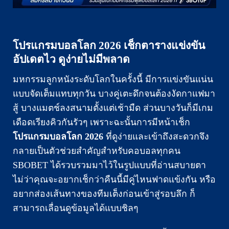
โปรแกรมบอลโลก 2026 เช็กตารางแข่งขัน
อัปเดตไว ดูง่ายไม่มีพลาด
มหกรรมลูกหนังระดับโลกในครั้งนี้ มีการแข่งขันแน่น
แบบจัดเต็มแทบทุกวัน บางคู่เตะดึกจนต้องงัดกาแฟมา
สู้ บางแมตช์ลงสนามตั้งแต่เช้ามืด ส่วนบางวันก็มีเกม
เดือดเรียงคิวกันรัวๆ เพราะฉะนั้นการมีหน้าเช็ก
โปรแกรมบอลโลก
2026
ที่ดูง่ายและเข้าถึงสะดวกจึง
กลายเป็นตัวช่วยสำคัญสำหรับคอบอลทุกคน
SBOBET ได้รวบรวมมาไว้ในรูปแบบที่อ่านสบายตา
ไม่ว่าคุณจะอยากเช็กว่าคืนนี้มีคู่ไหนฟาดแข้งกัน หรือ
อยากส่องเส้นทางของทีมเต็งก่อนเข้าสู่รอบลึก ก็
สามารถเลื่อนดูข้อมูลได้แบบชิลๆ