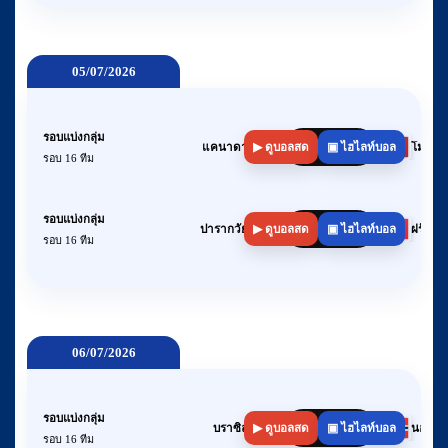
05/07/2026
รอบแบ่งกลุ่ม
0 - 3
แคนาดา
▶ ดูบอลสด
▣ ไฮไลท์บอล
โมร็อก
รอบ 16 ทีม
รอบแบ่งกลุ่ม
0 - 1
ปารากวัย
▶ ดูบอลสด
▣ ไฮไลท์บอล
ฝรั่งเศส
รอบ 16 ทีม
06/07/2026
รอบแบ่งกลุ่ม
1 - 2
บราซิล
▶ ดูบอลสด
▣ ไฮไลท์บอล
นอร์เวย
รอบ 16 ทีม