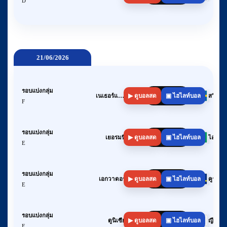
D
21/06/2026
รอบแบ่งกลุ่ม
5 - 1
เนเธอร์แลนด์
▶ ดูบอลสด
▣ ไฮไลท์บอล
สวีเดน
F
รอบแบ่งกลุ่ม
2 - 1
เยอรมนี
▶ ดูบอลสด
▣ ไฮไลท์บอล
E
รอบแบ่งกลุ่ม
0 - 0
เอกวาดอร์
▶ ดูบอลสด
▣ ไฮไลท์บอล
คูราเซ
E
รอบแบ่งกลุ่ม
0 - 4
ตูนิเซีย
▶ ดูบอลสด
▣ ไฮไลท์บอล
ญี่ปุ่น
F