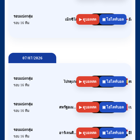
รอบแบ่งกลุ่ม
2 - 3
เม็กซิโก
▶ ดูบอลสด
▣ ไฮไลท์บอล
อังกฤษ
รอบ 16 ทีม
07/07/2026
รอบแบ่งกลุ่ม
0 - 1
โปรตุเกส
▶ ดูบอลสด
▣ ไฮไลท์บอล
สเปน
รอบ 16 ทีม
รอบแบ่งกลุ่ม
1 - 4
สหรัฐอเมริกา
▶ ดูบอลสด
▣ ไฮไลท์บอล
เบลเยี
รอบ 16 ทีม
รอบแบ่งกลุ่ม
3 - 2
อาร์เจนตินา
▶ ดูบอลสด
▣ ไฮไลท์บอล
อียิปต์
รอบ 16 ทีม