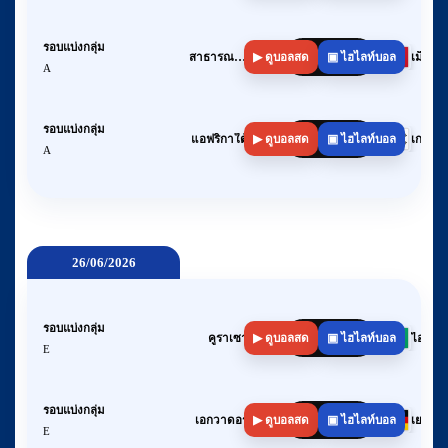
รอบแบ่งกลุ่ม
0 - 3
สาธารณรัฐเช็ก
▶ ดูบอลสด
▣ ไฮไลท์บอล
เม็กซิโ
A
รอบแบ่งกลุ่ม
1 - 0
แอฟริกาใต้
▶ ดูบอลสด
▣ ไฮไลท์บอล
เกาหลีใ
A
26/06/2026
รอบแบ่งกลุ่ม
0 - 2
คูราเซา
▶ ดูบอลสด
▣ ไฮไลท์บอล
E
รอบแบ่งกลุ่ม
2 - 1
เอกวาดอร์
▶ ดูบอลสด
▣ ไฮไลท์บอล
เยอรมน
E