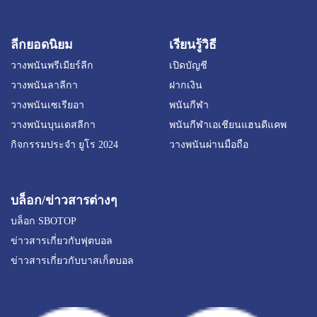
ลีกยอดนิยม
เรียนรู้วิธี
วางพนันพรีเมียร์ลีก
เปิดบัญชี
วางพนันลาลีกา
ฝากเงิน
วางพนันเซเรียอา
พนันกีฬา
วางพนันบุนเดสลีกา
พนันกีฬาเอเชียนแฮนดีแคพ
กิจกรรมประจำ ยูโร 2024
วางพนันผ่านมือถือ
บล็อก/ข่าวสารต่างๆ
บล็อก SBOTOP
ข่าวสารเกี่ยวกับฟุตบอล
ข่าวสารเกี่ยวกับบาสเก็ตบอล