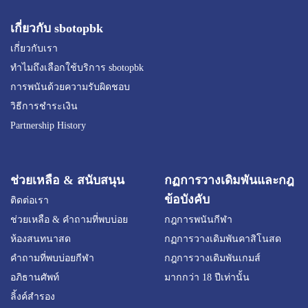
เกี่ยวกับ sbotopbk
เกี่ยวกับเรา
ทำไมถึงเลือกใช้บริการ sbotopbk
การพนันด้วยความรับผิดชอบ
วิธีการชำระเงิน
Partnership History
ช่วยเหลือ & สนับสนุน
กฏการวางเดิมพันและกฎ
ข้อบังคับ
ติดต่อเรา
ช่วยเหลือ & คำถามที่พบบ่อย
กฎการพนันกีฬา
ห้องสนทนาสด
กฏการวางเดิมพันคาสิโนสด
คำถามที่พบบ่อยกีฬา
กฎการวางเดิมพันเกมส์
อภิธานศัพท์
มากกว่า 18 ปีเท่านั้น
ลิ้งค์สำรอง