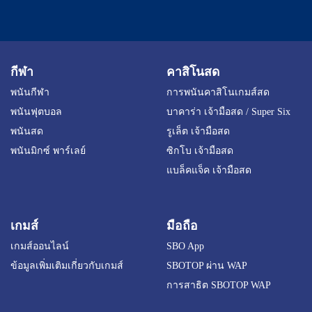
กีฬา
คาสิโนสด
พนันกีฬา
การพนันคาสิโนเกมส์สด
พนันฟุตบอล
บาคาร่า เจ้ามือสด / Super Six
พนันสด
รูเล็ต เจ้ามือสด
พนันมิกซ์ พาร์เลย์
ซิกโบ เจ้ามือสด
แบล็คแจ็ค เจ้ามือสด
เกมส์
มือถือ
เกมส์ออนไลน์
SBO App
ข้อมูลเพิ่มเติมเกี่ยวกับเกมส์
SBOTOP ผ่าน WAP
การสาธิต SBOTOP WAP