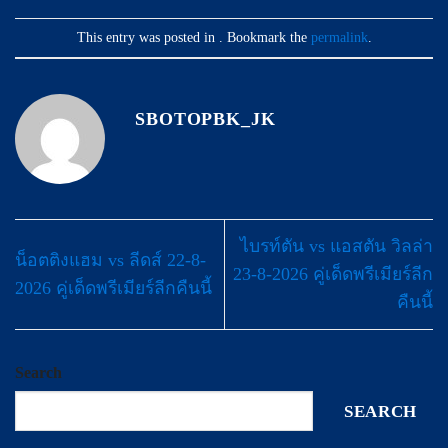
This entry was posted in . Bookmark the
permalink
.
SBOTOPBK_JK
ไบรท์ตัน vs แอสตัน วิลล่า
น็อตติงแฮม vs ลีดส์ 22-8-
23-8-2026 คู่เด็ดพรีเมียร์ลีก
2026 คู่เด็ดพรีเมียร์ลีกคืนนี้
คืนนี้
Search
SEARCH