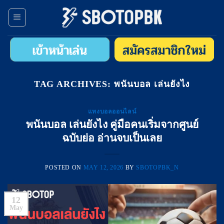
Skip
to
content
TAG ARCHIVES:
พนันบอล เล่นยังไง
แทงบอลออนไลน์
พนันบอล เล่นยังไง คู่มือคนเริ่มจากศูนย์
ฉบับย่อ อ่านจบเป็นเลย
POSTED ON
MAY 12, 2026
BY
SBOTOPBK_N
12
May