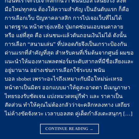
ก่อนที่เราจะไปเจาะลึกกันว่า พนันบอล เล่นยังไง สิ่งที่
มือใหม่ทุกคน ต้องให้ความสำคัญ เป็นอันดับแรก ก็คือ
การเลือกเว็บ ปัญหาคลาสสิก การไปเจอเว็บที่ไม่ได้
มาตรฐาน หน้าตายุ่งเหยิง ปุ่มกดซ่อนแอบจนตาลาย
หรือ แย่ที่สุด คือ เล่นชนะแล้วดันถอนเงินไม่ได้ ดังนั้น
การเลือก “สนามเล่น” ที่ปลอดภัยจึงเป็นเกราะป้องกัน
ด่านแรกที่สำคัญที่สุด สำหรับคนที่เริ่มต้นจากศูนย์ ผมขอ
แนะนำให้มองหาแพลตฟอร์มระดับสากลที่มีชื่อเสียงและ
อยู่มานาน อย่างเช่นการเลือกใช้ระบบ พนัน
บอล sbobet เพราะอะไรถึงเหมาะกับมือใหม่น่ะเหรอ
หน้าตาเป็นมิตร ออกแบบมาให้ดูสะอาดตา มีเมนูภาษา
ไทยรองรับชัดเจน แบ่งหมวดหมู่กีฬา และ ราคาเป็น
สัดส่วน ทำให้คุณไม่ต้องกลัวว่าจะคลิกหลงทาง เสถียร
ไม่ค้างขัดจังหวะ เวลาบอลสด คู่เด็ดกำลังเตะสนุกๆ […]
CONTINUE READING
→