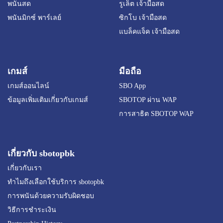
พนันสด
รูเล็ต เจ้ามือสด
พนันมิกซ์ พาร์เลย์
ซิกโบ เจ้ามือสด
แบล็คแจ็ค เจ้ามือสด
เกมส์
มือถือ
เกมส์ออนไลน์
SBO App
ข้อมูลเพิ่มเติมเกี่ยวกับเกมส์
SBOTOP ผ่าน WAP
การสาธิต SBOTOP WAP
เกี่ยวกับ sbotopbk
เกี่ยวกับเรา
ทำไมถึงเลือกใช้บริการ sbotopbk
การพนันด้วยความรับผิดชอบ
วิธีการชำระเงิน