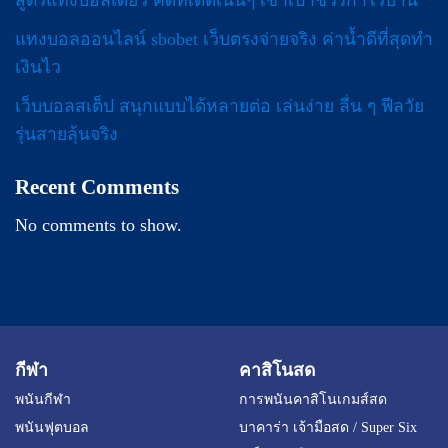
สูตรแทงบอลเดี่ยว คัดทีเด็ดเน้นๆ เข้าเป้าชัวร์กำไรบาน
แทงบอลออนไลน์ sbobet เว็บตรงจ่ายจริง ค่าน้ำดีที่สุดทำ
เงินไว
เว็บบอลสเต็ป สนุกแบบได้หลายต่อ เล่นง่าย ลื่น ๆ ฟีลวัย
รุ่นสายลุ้นจริง
Recent Comments
No comments to show.
กีฬา
คาสิโนสด
พนันกีฬา
การพนันคาสิโนเกมส์สด
พนันฟุตบอล
บาคาร่า เจ้ามือสด / Super Six