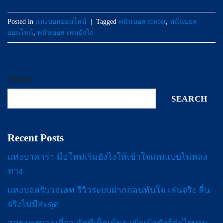
Posted in
แทงบอลออนไลน์
|
Tagged
พนันบอล sbobet
,
พนันบอล
ออนไลน์
,
พนันบอล เล่นยังไง
Search
SEARCH
Recent Posts
แทงบาคาร่า มือใหม่เริ่มยังไงให้เข้าใจเกมแบบไม่หลง
ทาง
แทงบอลรับวอเลท รีวิวระบบฝากถอนทันใจ เล่นจริง ลื่น
จริงไม่มีสะดุด