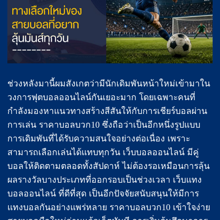
ช่วงหลังมานี้ผมสังเกตว่ามีนักเดิมพันหน้าใหม่เข้ามาใน
วงการฟุตบอลออนไลน์กันเยอะมาก โดยเฉพาะคนที่
กำลังมองหาแนวทางสร้างสีสันให้กับการเชียร์บอลผ่าน
การเล่น ราคาบอลบวก10 ซึ่งถือว่าเป็นอีกหนึ่งรูปแบบ
การเดิมพันที่ได้รับความสนใจอย่างต่อเนื่อง เพราะ
สามารถเลือกเล่นได้แทบทุกวัน เว็บบอลออนไลน์ มีคู่
บอลให้ติดตามตลอดทั้งสัปดาห์ ไม่ต้องรอเหมือนการลุ้น
ผลรางวัลบางประเภทที่ออกรอบเป็นช่วงเวลา เว็บแทง
บอลออนไลน์ ที่ดีที่สุด เป็นอีกปัจจัยสนับสนุนให้มีการ
แทงบอลกันอย่างแพร่หลาย ราคาบอลบวก10 เข้าใจง่าย