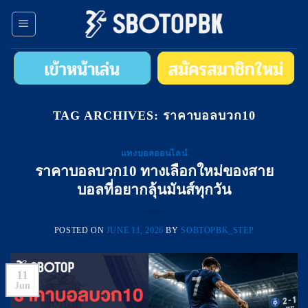
Skip
to
content
TAG ARCHIVES:
ราคาบอลบวก10
แทงบอลออนไลน์
ราคาบอลบวก10 ทางเลือกใหม่ของสาย
บอลที่อยากลุ้นมันส์ทุกวัน
POSTED ON
JUNE 11, 2026
BY
SOBTOPBK_STEP
11
Jun