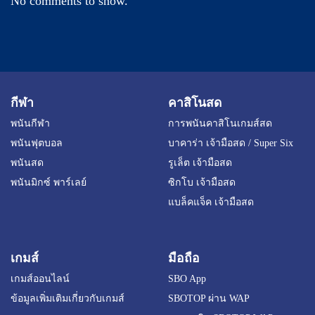
No comments to show.
กีฬา
คาสิโนสด
พนันกีฬา
การพนันคาสิโนเกมส์สด
พนันฟุตบอล
บาคาร่า เจ้ามือสด / Super Six
พนันสด
รูเล็ต เจ้ามือสด
พนันมิกซ์ พาร์เลย์
ซิกโบ เจ้ามือสด
แบล็คแจ็ค เจ้ามือสด
เกมส์
มือถือ
เกมส์ออนไลน์
SBO App
ข้อมูลเพิ่มเติมเกี่ยวกับเกมส์
SBOTOP ผ่าน WAP