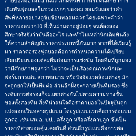
สายบอลมือใหม่อ่านแล้วเก็ตทันที การเริ่มต้นศึกษาการ
เดิมพันฟุตบอลในช่วงแรกๆ ของผม ยอมรับเลยว่าคำ
ศัพท์หลายอย่างดูซับซ้อนพอสมควร โดยเฉพาะคำว่า
ราคาบอลบวก10 ที่เห็นผ่านตาอยู่บ่อยๆ จนต้องลอง
ศึกษาจริงจังว่ามันคืออะไร และทำไมเหล่านักเดิมพันถึง
ให้ความสำคัญกับราคาประเภทนี้กันมาก จากที่ได้เรียนรู้
มา ราคาต่อรองฟุตบอลคือการกำหนดความได้เปรียบ
เสียเปรียบของแต่ละทีมก่อนการแข่งขัน โดยทีมที่ถูกมอง
ว่ามีศักยภาพสูงกว่า ไม่ว่าจะเป็นเรื่องคุณภาพนักเตะ
ฟอร์มการเล่น สภาพสนาม หรือปัจจัยแวดล้อมต่างๆ มัก
จะถูกยกให้เป็นทีมต่อ ส่วนอีกฝั่งจะกลายเป็นทีมรอง ซึ่ง
ระดับการต่อรองก็จะแตกต่างกันไปตามความห่างชั้น
ของทั้งสองทีม สิ่งที่น่าสนใจคือราคาบอลในปัจจุบันถูก
แบ่งออกเป็นหลายรูปแบบ โดยรูปแบบแรกคือการต่อแบบ
ลูกต่อ เช่น เสมอ, ปป., ครึ่งลูก หรือครึ่งควบลูก ซึ่งเป็น
ราคาที่สายบอลคุ้นเคยกันดี ส่วนอีกรูปแบบคือการต่อ