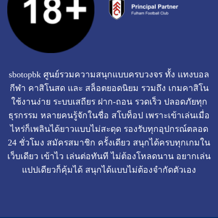
sbotopbk ศูนย์รวมความสนุกแบบครบวงจร ทั้ง แทงบอล
กีฬา คาสิโนสด และ สล็อตยอดนิยม รวมถึง เกมคาสิโน
ใช้งานง่าย ระบบเสถียร ฝาก-ถอน รวดเร็ว ปลอดภัยทุก
ธุรกรรม หลายคนรู้จักในชื่อ สโบท็อป เพราะเข้าเล่นเมื่อ
ไหร่ก็เพลินได้ยาวแบบไม่สะดุด รองรับทุกอุปกรณ์ตลอด
24 ชั่วโมง สมัครสมาชิก ครั้งเดียว สนุกได้ครบทุกเกมใน
เว็บเดียว เข้าไว เล่นต่อทันที ไม่ต้องโหลดนาน อยากเล่น
แปปเดียวก็คุ้มได้ สนุกได้แบบไม่ต้องจำกัดตัวเอง