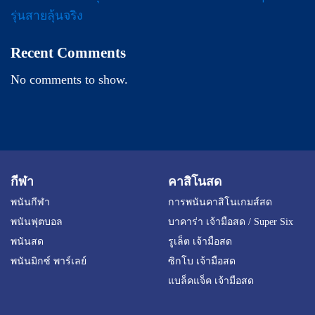
รุ่นสายลุ้นจริง
Recent Comments
No comments to show.
กีฬา
คาสิโนสด
พนันกีฬา
การพนันคาสิโนเกมส์สด
พนันฟุตบอล
บาคาร่า เจ้ามือสด / Super Six
พนันสด
รูเล็ต เจ้ามือสด
พนันมิกซ์ พาร์เลย์
ซิกโบ เจ้ามือสด
แบล็คแจ็ค เจ้ามือสด