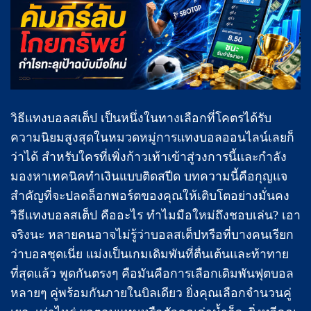
วิธีแทงบอลสเต็ป เป็นหนึ่งในทางเลือกที่โคตรได้รับ
ความนิยมสูงสุดในหมวดหมู่การแทงบอลออนไลน์เลยก็
ว่าได้ สำหรับใครที่เพิ่งก้าวเท้าเข้าสู่วงการนี้และกำลัง
มองหาเทคนิคทำเงินแบบติดสปีด บทความนี้คือกุญแจ
สำคัญที่จะปลดล็อกพอร์ตของคุณให้เติบโตอย่างมั่นคง
วิธีแทงบอลสเต็ป คืออะไร ทำไมมือใหม่ถึงชอบเล่น? เอา
จริงนะ หลายคนอาจไม่รู้ว่าบอลสเต็ปหรือที่บางคนเรียก
ว่าบอลชุดเนี่ย แม่งเป็นเกมเดิมพันที่ตื่นเต้นและท้าทาย
ที่สุดแล้ว พูดกันตรงๆ คือมันคือการเลือกเดิมพันฟุตบอล
หลายๆ คู่พร้อมกันภายในบิลเดียว ยิ่งคุณเลือกจำนวนคู่