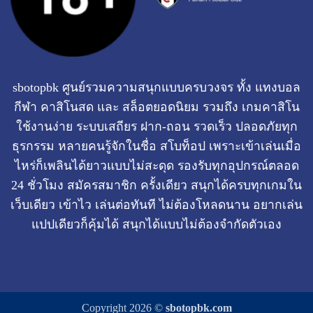
sbotopbk ศูนย์รวมความสนุกแบบครบวงจร ทั้ง แทงบอล
กีฬา คาสิโนสด และ สล็อตยอดนิยม รวมถึง เกมคาสิโน
ใช้งานง่าย ระบบเสถียร ฝาก-ถอน รวดเร็ว ปลอดภัยทุก
ธุรกรรม หลายคนรู้จักในชื่อ สโบท็อป เพราะเข้าเล่นเมื่อ
ไหร่ก็เพลินได้ยาวแบบไม่สะดุด รองรับทุกอุปกรณ์ตลอด
24 ชั่วโมง สมัครสมาชิก ครั้งเดียว สนุกได้ครบทุกเกมใน
เว็บเดียว เข้าไว เล่นต่อทันที ไม่ต้องโหลดนาน อยากเล่น
แปปเดียวก็คุ้มได้ สนุกได้แบบไม่ต้องจำกัดตัวเอง
Copyright 2026 ©
sbotopbk.com