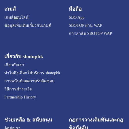
เกมส์
มือถือ
เกมส์ออนไลน์
SBO App
ข้อมูลเพิ่มเติมเกี่ยวกับเกมส์
SBOTOP ผ่าน WAP
การสาธิต SBOTOP WAP
เกี่ยวกับ sbotopbk
เกี่ยวกับเรา
ทำไมถึงเลือกใช้บริการ sbotopbk
การพนันด้วยความรับผิดชอบ
วิธีการชำระเงิน
Partnership History
ช่วยเหลือ & สนับสนุน
กฏการวางเดิมพันและกฎ
ข้อบังคับ
ติดต่อเรา