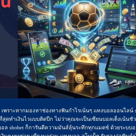
จอ เพราะหากมองหาช่องทางฟันกำไรเน้นๆ แทงบอลออนไลน์ s
ีที่สุดทำเงินไวแบบติดปีก ไม่ว่าคุณจะเป็นเซียนบอลเต็งเน้นชัว
อล sbobet ก็การันตีความมันส์ลุ้นระทึกทุกแมตช์ ด้วยระบบอ