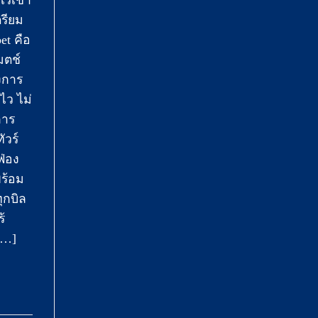
ไรเข้า
รียม
et คือ
มตช์
งการ
ไว ไม่
การ
ัวร์
ฟ่อง
พร้อม
ุกบิล
้
[…]