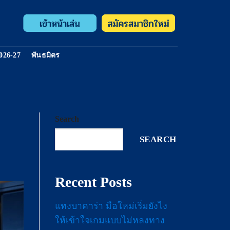
2026-27
พันธมิตร
Search
SEARCH
Recent Posts
แทงบาคาร่า มือใหม่เริ่มยังไง
ให้เข้าใจเกมแบบไม่หลงทาง