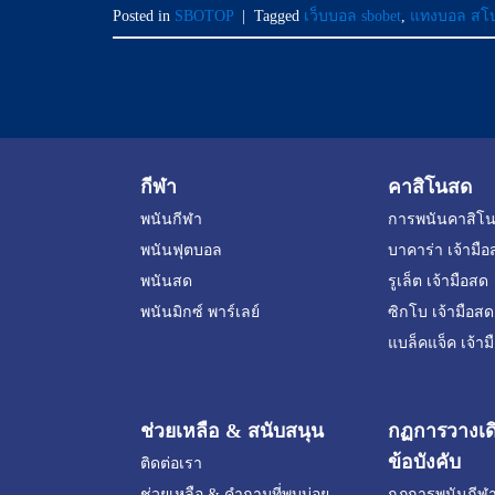
Posted in
SBOTOP
|
Tagged
เว็บบอล sbobet
,
แทงบอล สโบ
กีฬา
คาสิโนสด
พนันกีฬา
การพนันคาสิโน
พนันฟุตบอล
บาคาร่า เจ้ามือ
พนันสด
รูเล็ต เจ้ามือสด
พนันมิกซ์ พาร์เลย์
ซิกโบ เจ้ามือสด
แบล็คแจ็ค เจ้าม
ช่วยเหลือ & สนับสนุน
กฏการวางเด
ข้อบังคับ
ติดต่อเรา
ช่วยเหลือ & คำถามที่พบบ่อย
กฎการพนันกีฬ