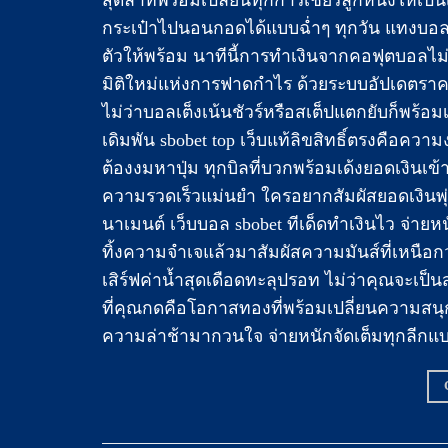
สุดล้ำที่พร้อมเปลี่ยนทุกการเชียร์ลูกหนังให้เ
กระเป๋าไปนอนกอดได้แบบฉ่ำๆ ทุกวัน แทงบอลอ
ตัวให้พร้อม นาทีนี้การทำเงินจากคอฟุตบอลไม่
มิติใหม่แห่งการฟาดกำไร ด้วยระบบอัปเดตราคาค
ไม่ว่าบอลเต็งเน้นชัวร์หรือสเต็ปแตกยับก็พร้
เดิมพัน sbobet top เว็บแท้ลิขสิทธิ์ตรงคือความ
ต้องงมหาปุ่ม ทุกบิลที่บวกพร้อมเด้งยอดเงินเข้
ความรวดเร็วแม่นยำ ใครอยากสัมผัสยอดเงินพุ่ง
นาเมนต์ เว็บบอล sbobet ทีเด็ดทำเงินไว จ่ายหนั
ทิ้งความจำเจแล้วมาสัมผัสความมันส์ที่เหนือกว่
เสิร์ฟค่าน้ำสุดเดือดทะลุปรอท ไม่ว่าคุณจะเป็น
ที่คุณกดคือโอกาสทองที่พร้อมเปลี่ยนความสนุ
ความล่าช้ามากวนใจ จ่ายหนักจัดเต็มทุกลีกแบบ