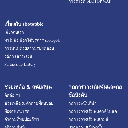
การสาธิต SBOTOP WAP
เกี่ยวกับ sbotopbk
เกี่ยวกับเรา
ทำไมถึงเลือกใช้บริการ sbotopbk
การพนันด้วยความรับผิดชอบ
วิธีการชำระเงิน
Partnership History
ช่วยเหลือ & สนับสนุน
กฏการวางเดิมพันและกฎ
ข้อบังคับ
ติดต่อเรา
ช่วยเหลือ & คำถามที่พบบ่อย
กฎการพนันกีฬา
ห้องสนทนาสด
กฏการวางเดิมพันคาสิโนสด
คำถามที่พบบ่อยกีฬา
กฎการวางเดิมพันเกมส์
อภิธานศัพท์
มากกว่า 18 ปีเท่านั้น