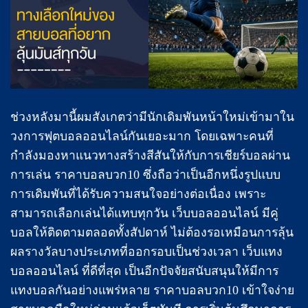
ช่วงหลังมานี้ผมสังเกตว่ามีนักเดิมพันหน้าใหม่เข้ามาใน
วงการฟุตบอลออนไลน์กันเยอะมาก โดยเฉพาะคนที่
กำลังมองหาแนวทางสร้างสีสันให้กับการเชียร์บอลผ่าน
การเล่น ราคาบอลบวก10 ซึ่งถือว่าเป็นอีกหนึ่งรูปแบบ
การเดิมพันที่ได้รับความสนใจอย่างต่อเนื่อง เพราะ
สามารถเลือกเล่นได้แทบทุกวัน เว็บบอลออนไลน์ มีคู่
บอลให้ติดตามตลอดทั้งสัปดาห์ ไม่ต้องรอเหมือนการลุ้น
ผลรางวัลบางประเภทที่ออกรอบเป็นช่วงเวลา เว็บแทง
บอลออนไลน์ ที่ดีที่สุด เป็นอีกปัจจัยสนับสนุนให้มีการ
แทงบอลกันอย่างแพร่หลาย ราคาบอลบวก10 เข้าใจง่าย