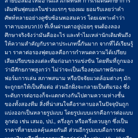
สายบอลมือใหม่อ่านแล้วเก็ตทันที การเริ่มต้นศึกษาการ
เดิมพันฟุตบอลในช่วงแรกๆ ของผม ยอมรับเลยว่าคำ
ศัพท์หลายอย่างดูซับซ้อนพอสมควร โดยเฉพาะคำว่า
ราคาบอลบวก10 ที่เห็นผ่านตาอยู่บ่อยๆ จนต้องลอง
ศึกษาจริงจังว่ามันคืออะไร และทำไมเหล่านักเดิมพันถึง
ให้ความสำคัญกับราคาประเภทนี้กันมาก จากที่ได้เรียนรู้
มา ราคาต่อรองฟุตบอลคือการกำหนดความได้เปรียบ
เสียเปรียบของแต่ละทีมก่อนการแข่งขัน โดยทีมที่ถูกมอง
ว่ามีศักยภาพสูงกว่า ไม่ว่าจะเป็นเรื่องคุณภาพนักเตะ
ฟอร์มการเล่น สภาพสนาม หรือปัจจัยแวดล้อมต่างๆ มัก
จะถูกยกให้เป็นทีมต่อ ส่วนอีกฝั่งจะกลายเป็นทีมรอง ซึ่ง
ระดับการต่อรองก็จะแตกต่างกันไปตามความห่างชั้น
ของทั้งสองทีม สิ่งที่น่าสนใจคือราคาบอลในปัจจุบันถูก
แบ่งออกเป็นหลายรูปแบบ โดยรูปแบบแรกคือการต่อแบบ
ลูกต่อ เช่น เสมอ, ปป., ครึ่งลูก หรือครึ่งควบลูก ซึ่งเป็น
ราคาที่สายบอลคุ้นเคยกันดี ส่วนอีกรูปแบบคือการต่อ