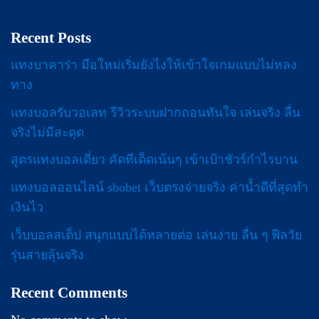
Recent Posts
แทงบาคาร่า มือใหม่เริ่มยังไงให้เข้าใจเกมแบบไม่หลง
ทาง
แทงบอลรับวอเลท รีวิวระบบฝากถอนทันใจ เล่นจริง ลื่น
จริงไม่มีสะดุด
สูตรแทงบอลเดี่ยว คัดทีเด็ดเน้นๆ เข้าเป้าชัวร์กำไรบาน
แทงบอลออนไลน์ sbobet เว็บตรงจ่ายจริง ค่าน้ำดีที่สุดทำ
เงินไว
เว็บบอลสเต็ป สนุกแบบได้หลายต่อ เล่นง่าย ลื่น ๆ ฟีลวัย
รุ่นสายลุ้นจริง
Recent Comments