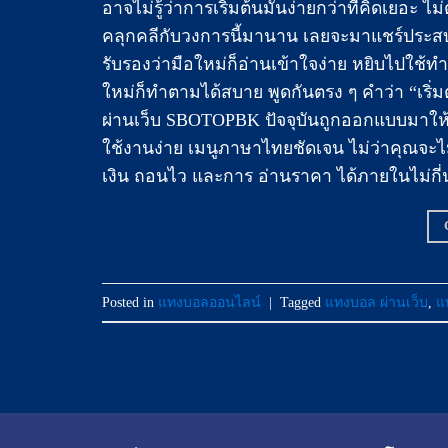
อาจไม่รู้ว่าการเริ่มต้นมันง่ายกว่าที่คิดเยอะ ไ
คลุกคลีกับวงการนี้มานาน เลยจะมาแชร์ประสบการ
รับรองว่ามือใหม่ก็อ่านเข้าใจง่าย หยิบไปใช้ท
ใหม่ก็ทำตามได้สบาย พูดกันตรง ๆ คำว่า “เร
ผ่านเว็บ SBOTOPBK ปัจจุบันถูกออกแบบมาให้ 
ใช้งานง่าย เมนูภาษาไทยชัดเจน ไม่ว่าคุณจ
เงิน ถอนไว และการ อ่านราคา ได้ภายในไม่กี่น
Posted in
แทงบอลออนไลน์
|
Tagged
แทงบอล ผ่านเว็บ
,
แ