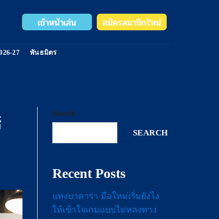
2026-27
พันธมิตร
Search
์
SEARCH
Recent Posts
แทงบาคาร่า มือใหม่เริ่มยังไง
ให้เข้าใจเกมแบบไม่หลงทาง