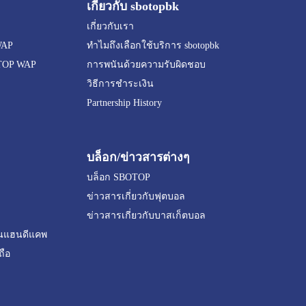
เกี่ยวกับ sbotopbk
เกี่ยวกับเรา
WAP
ทำไมถึงเลือกใช้บริการ sbotopbk
TOP WAP
การพนันด้วยความรับผิดชอบ
วิธีการชำระเงิน
Partnership History
บล็อก/ข่าวสารต่างๆ
บล็อก SBOTOP
ข่าวสารเกี่ยวกับฟุตบอล
ข่าวสารเกี่ยวกับบาสเก็ตบอล
ยนแฮนดีแคพ
ถือ