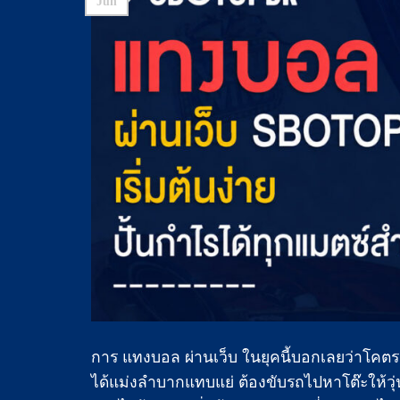
Jun
การ แทงบอล ผ่านเว็บ ในยุคนี้บอกเลยว่าโคตรต
ได้แม่งลำบากแทบแย่ ต้องขับรถไปหาโต๊ะให้วุ่น