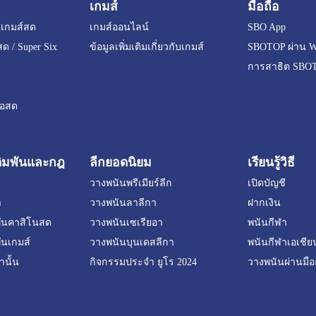
เกมส์
มือถือ
เกมส์สด
เกมส์ออนไลน์
SBO App
สด / Super Six
ข้อมูลเพิ่มเติมเกี่ยวกับเกมส์
SBOTOP ผ่าน 
การสาธิต SBO
ือสด
ิมพันและกฎ
ลีกยอดนิยม
เรียนรู้วิธี
วางพนันพรีเมียร์ลีก
เปิดบัญชี
า
วางพนันลาลีกา
ฝากเงิน
ันคาสิโนสด
วางพนันเซเรียอา
พนันกีฬา
ันเกมส์
วางพนันบุนเดสลีกา
พนันกีฬาเอเชี
านั้น
กิจกรรมประจำ ยูโร 2024
วางพนันผ่านมือ