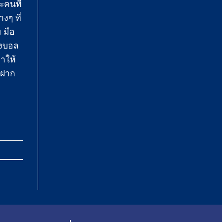
ะคนที่
งๆ ที่
 มือ
ทงบอล
าให้
รฝาก