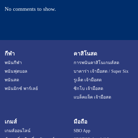
No comments to show.
กีฬา
คาสิโนสด
พนันกีฬา
การพนันคาสิโนเกมส์สด
พนันฟุตบอล
บาคาร่า เจ้ามือสด / Super Six
พนันสด
รูเล็ต เจ้ามือสด
พนันมิกซ์ พาร์เลย์
ซิกโบ เจ้ามือสด
แบล็คแจ็ค เจ้ามือสด
เกมส์
มือถือ
เกมส์ออนไลน์
SBO App