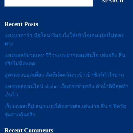
SEARCH
Recent Posts
แทงบาคาร่า มือใหม่เริ่มยังไงให้เข้าใจเกมแบบไม่หลง
ทาง
แทงบอลรับวอเลท รีวิวระบบฝากถอนทันใจ เล่นจริง ลื่น
จริงไม่มีสะดุด
สูตรแทงบอลเดี่ยว คัดทีเด็ดเน้นๆ เข้าเป้าชัวร์กำไรบาน
แทงบอลออนไลน์ sbobet เว็บตรงจ่ายจริง ค่าน้ำดีที่สุดทำ
เงินไว
เว็บบอลสเต็ป สนุกแบบได้หลายต่อ เล่นง่าย ลื่น ๆ ฟีลวัย
รุ่นสายลุ้นจริง
Recent Comments