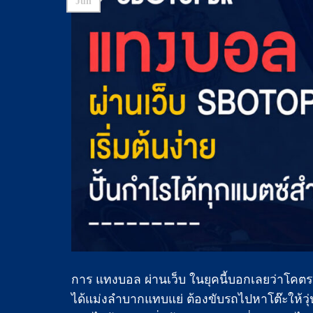
Jun
การ แทงบอล ผ่านเว็บ ในยุคนี้บอกเลยว่าโคตรต
ได้แม่งลำบากแทบแย่ ต้องขับรถไปหาโต๊ะให้วุ่น