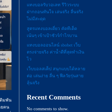
แทงบอลรับวอเลท รีวิวระบบ
ฝากถอนทันใจ เล่นจริง ลื่นจริง
ไม่มีสะดุด
สูตรแทงบอลเดี่ยว คัดทีเด็ด
เน้นๆ เข้าเป้าชัวร์กำไรบาน
แทงบอลออนไลน์ sbobet เว็บ
ตรงจ่ายจริง ค่าน้ำดีที่สุดทำเงิน
ไว
เว็บบอลสเต็ป สนุกแบบได้หลาย
ต่อ เล่นง่าย ลื่น ๆ ฟีลวัยรุ่นสาย
ลุ้นจริง
Recent Comments
ดิมพัน
ลายคน
No comments to show.