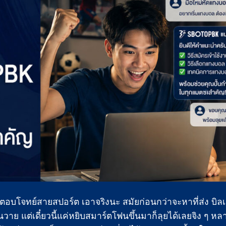
อบโจทย์สายสปอร์ต เอาจริงนะ สมัยก่อนกว่าจะหาที่ส่ง บิลเ
วาย แต่เดี๋ยวนี้แค่หยิบสมาร์ตโฟนขึ้นมาก็ลุยได้เลยจิง ๆ ห