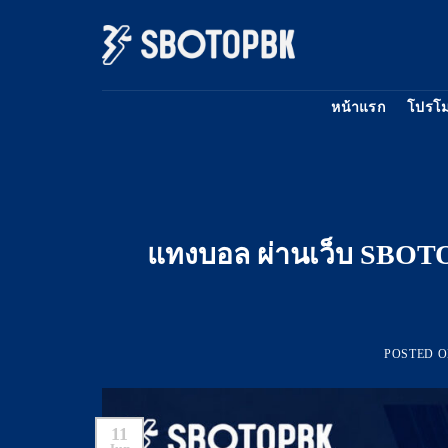
Skip
to
content
หน้าแรก
โปรโม
แทงบอล ผ่านเว็บ SBOTOP
POSTED 
11