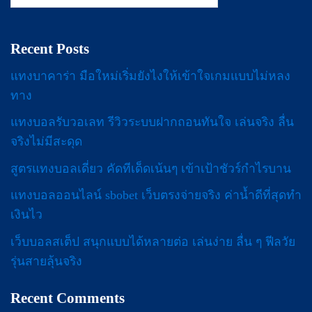
Recent Posts
แทงบาคาร่า มือใหม่เริ่มยังไงให้เข้าใจเกมแบบไม่หลง
ทาง
แทงบอลรับวอเลท รีวิวระบบฝากถอนทันใจ เล่นจริง ลื่น
จริงไม่มีสะดุด
สูตรแทงบอลเดี่ยว คัดทีเด็ดเน้นๆ เข้าเป้าชัวร์กำไรบาน
แทงบอลออนไลน์ sbobet เว็บตรงจ่ายจริง ค่าน้ำดีที่สุดทำ
เงินไว
เว็บบอลสเต็ป สนุกแบบได้หลายต่อ เล่นง่าย ลื่น ๆ ฟีลวัย
รุ่นสายลุ้นจริง
Recent Comments