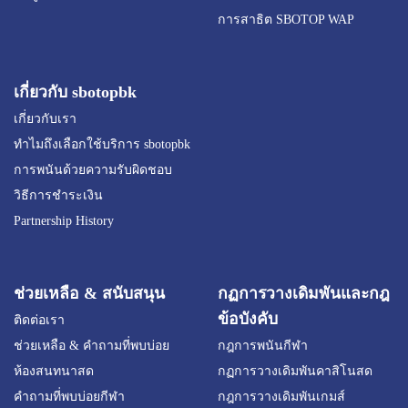
การสาธิต SBOTOP WAP
เกี่ยวกับ sbotopbk
เกี่ยวกับเรา
ทำไมถึงเลือกใช้บริการ sbotopbk
การพนันด้วยความรับผิดชอบ
วิธีการชำระเงิน
Partnership History
ช่วยเหลือ & สนับสนุน
กฏการวางเดิมพันและกฎ
ข้อบังคับ
ติดต่อเรา
ช่วยเหลือ & คำถามที่พบบ่อย
กฎการพนันกีฬา
ห้องสนทนาสด
กฏการวางเดิมพันคาสิโนสด
คำถามที่พบบ่อยกีฬา
กฎการวางเดิมพันเกมส์