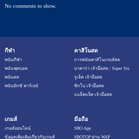
No comments to show.
กีฬา
คาสิโนสด
พนันกีฬา
การพนันคาสิโนเกมส์สด
พนันฟุตบอล
บาคาร่า เจ้ามือสด / Super Six
พนันสด
รูเล็ต เจ้ามือสด
พนันมิกซ์ พาร์เลย์
ซิกโบ เจ้ามือสด
แบล็คแจ็ค เจ้ามือสด
เกมส์
มือถือ
เกมส์ออนไลน์
SBO App
ข้อมูลเพิ่มเติมเกี่ยวกับเกมส์
SBOTOP ผ่าน WAP