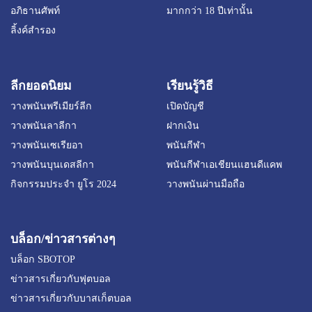
อภิธานศัพท์
มากกว่า 18 ปีเท่านั้น
ลิ้งค์สำรอง
ลีกยอดนิยม
เรียนรู้วิธี
วางพนันพรีเมียร์ลีก
เปิดบัญชี
วางพนันลาลีกา
ฝากเงิน
วางพนันเซเรียอา
พนันกีฬา
วางพนันบุนเดสลีกา
พนันกีฬาเอเชียนแฮนดีแคพ
กิจกรรมประจำ ยูโร 2024
วางพนันผ่านมือถือ
บล็อก/ข่าวสารต่างๆ
บล็อก SBOTOP
ข่าวสารเกี่ยวกับฟุตบอล
ข่าวสารเกี่ยวกับบาสเก็ตบอล