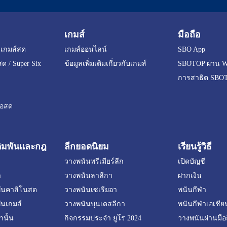
เกมส์
มือถือ
เกมส์สด
เกมส์ออนไลน์
SBO App
สด / Super Six
ข้อมูลเพิ่มเติมเกี่ยวกับเกมส์
SBOTOP ผ่าน 
การสาธิต SBO
ือสด
ิมพันและกฎ
ลีกยอดนิยม
เรียนรู้วิธี
วางพนันพรีเมียร์ลีก
เปิดบัญชี
า
วางพนันลาลีกา
ฝากเงิน
ันคาสิโนสด
วางพนันเซเรียอา
พนันกีฬา
ันเกมส์
วางพนันบุนเดสลีกา
พนันกีฬาเอเชี
านั้น
กิจกรรมประจำ ยูโร 2024
วางพนันผ่านมือ