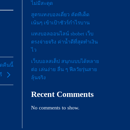
ไม่มีสะดุด
สูตรแทงบอลเดี่ยว คัดทีเด็ด
เน้นๆ เข้าเป้าชัวร์กำไรบาน
แทงบอลออนไลน์ sbobet เว็บ
ตรงจ่ายจริง ค่าน้ำดีที่สุดทำเงิน
ไว
เว็บบอลสเต็ป สนุกแบบได้หลาย
คืนนี้
ต่อ เล่นง่าย ลื่น ๆ ฟีลวัยรุ่นสาย
รี
ลุ้นจริง
Recent Comments
No comments to show.