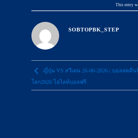
This entry w
SOBTOPBK_STEP
ญี่ปุ่น VS สวีเดน 26-06-2026 | บอลสดคืนน
โลก2026 ไฮไลท์บอลฟรี