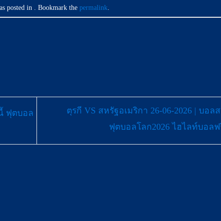
as posted in . Bookmark the
permalink
.
ตุรกี VS สหรัฐอเมริกา 26-06-2026 | บอลสด
ี้ ฟุตบอล
ฟุตบอลโลก2026 ไฮไลท์บอลฟ