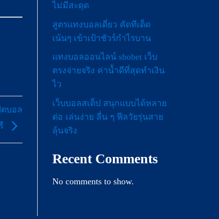
ไม่มีสะดุด
สูตรแทงบอลเดี่ยว คัดทีเด็ด
เน้นๆ เข้าเป้าชัวร์กำไรบาน
แทงบอลออนไลน์ sbobet เว็บ
ตรงจ่ายจริง ค่าน้ำดีที่สุดทำเงิน
ไว
เว็บบอลสเต็ป สนุกแบบได้หลาย
ฟุตบอล
ต่อ เล่นง่าย ลื่น ๆ ฟีลวัยรุ่นสาย
รี
ลุ้นจริง
Recent Comments
No comments to show.