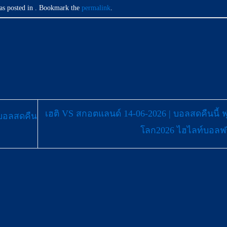
as posted in . Bookmark the
permalink
.
เฮติ VS สกอตแลนด์ 14-06-2026 | บอลสดคืนนี้ 
 บอลสดคืน
โลก2026 ไฮไลท์บอลฟ