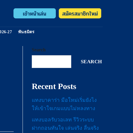
2026-27
พันธมิตร
Search
SEARCH
Recent Posts
แทงบาคาร่า มือใหม่เริ่มยังไง
ให้เข้าใจเกมแบบไม่หลงทาง
แทงบอลรับวอเลท รีวิวระบบ
ฝากถอนทันใจ เล่นจริง ลื่นจริง