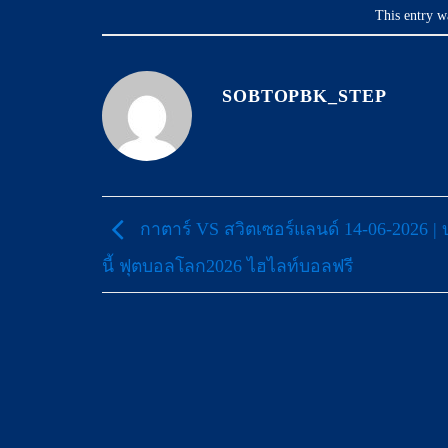
This entry w
SOBTOPBK_STEP
กาตาร์ VS สวิตเซอร์แลนด์ 14-06-2026 |
นี้ ฟุตบอลโลก2026 ไฮไลท์บอลฟรี