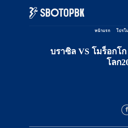
Skip
to
content
หน้าแรก
โปรโม
บราซิล VS โมร็อกโก 
โลก20