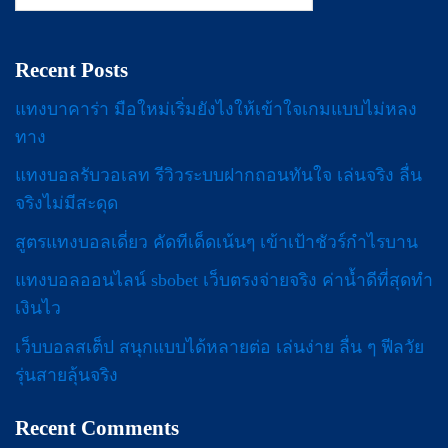
Recent Posts
แทงบาคาร่า มือใหม่เริ่มยังไงให้เข้าใจเกมแบบไม่หลง
ทาง
แทงบอลรับวอเลท รีวิวระบบฝากถอนทันใจ เล่นจริง ลื่น
จริงไม่มีสะดุด
สูตรแทงบอลเดี่ยว คัดทีเด็ดเน้นๆ เข้าเป้าชัวร์กำไรบาน
แทงบอลออนไลน์ sbobet เว็บตรงจ่ายจริง ค่าน้ำดีที่สุดทำ
เงินไว
เว็บบอลสเต็ป สนุกแบบได้หลายต่อ เล่นง่าย ลื่น ๆ ฟีลวัย
รุ่นสายลุ้นจริง
Recent Comments