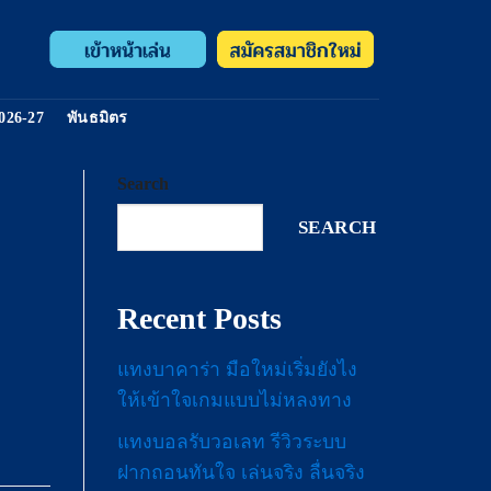
2026-27
พันธมิตร
Search
SEARCH
Recent Posts
แทงบาคาร่า มือใหม่เริ่มยังไง
ให้เข้าใจเกมแบบไม่หลงทาง
แทงบอลรับวอเลท รีวิวระบบ
ฝากถอนทันใจ เล่นจริง ลื่นจริง