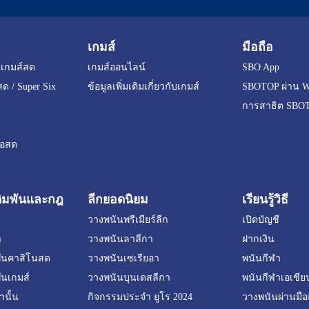
เกมส์
มือถือ
เกมส์สด
เกมส์ออนไลน์
SBO App
สด / Super Six
ข้อมูลเพิ่มเติมเกี่ยวกับเกมส์
SBOTOP ผ่าน 
การสาธิต SBO
ือสด
ิมพันและกฎ
ลีกยอดนิยม
เรียนรู้วิธี
วางพนันพรีเมียร์ลีก
เปิดบัญชี
า
วางพนันลาลีกา
ฝากเงิน
ันคาสิโนสด
วางพนันเซเรียอา
พนันกีฬา
ันเกมส์
วางพนันบุนเดสลีกา
พนันกีฬาเอเชี
านั้น
กิจกรรมประจำ ยูโร 2024
วางพนันผ่านมือ