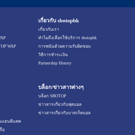
เกี่ยวกับ sbotopbk
เกี่ยวกับเรา
WAP
ทำไมถึงเลือกใช้บริการ sbotopbk
TOP WAP
การพนันด้วยความรับผิดชอบ
วิธีการชำระเงิน
Partnership History
บล็อก/ข่าวสารต่างๆ
บล็อก SBOTOP
ข่าวสารเกี่ยวกับฟุตบอล
ข่าวสารเกี่ยวกับบาสเก็ตบอล
ยนแฮนดีแคพ
ถือ