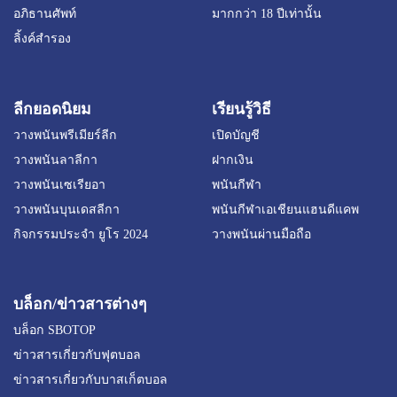
อภิธานศัพท์
มากกว่า 18 ปีเท่านั้น
ลิ้งค์สำรอง
ลีกยอดนิยม
เรียนรู้วิธี
วางพนันพรีเมียร์ลีก
เปิดบัญชี
วางพนันลาลีกา
ฝากเงิน
วางพนันเซเรียอา
พนันกีฬา
วางพนันบุนเดสลีกา
พนันกีฬาเอเชียนแฮนดีแคพ
กิจกรรมประจำ ยูโร 2024
วางพนันผ่านมือถือ
บล็อก/ข่าวสารต่างๆ
บล็อก SBOTOP
ข่าวสารเกี่ยวกับฟุตบอล
ข่าวสารเกี่ยวกับบาสเก็ตบอล