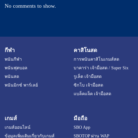
No comments to show.
กีฬา
คาสิโนสด
พนันกีฬา
การพนันคาสิโนเกมส์สด
พนันฟุตบอล
บาคาร่า เจ้ามือสด / Super Six
พนันสด
รูเล็ต เจ้ามือสด
พนันมิกซ์ พาร์เลย์
ซิกโบ เจ้ามือสด
แบล็คแจ็ค เจ้ามือสด
เกมส์
มือถือ
เกมส์ออนไลน์
SBO App
ข้อมูลเพิ่มเติมเกี่ยวกับเกมส์
SBOTOP ผ่าน WAP