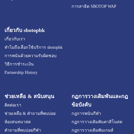
การสาธิต SBOTOP WAP
เกี่ยวกับ sbotopbk
เกี่ยวกับเรา
ทำไมถึงเลือกใช้บริการ sbotopbk
การพนันด้วยความรับผิดชอบ
วิธีการชำระเงิน
Partnership History
ช่วยเหลือ & สนับสนุน
กฏการวางเดิมพันและกฎ
ข้อบังคับ
ติดต่อเรา
ช่วยเหลือ & คำถามที่พบบ่อย
กฎการพนันกีฬา
ห้องสนทนาสด
กฏการวางเดิมพันคาสิโนสด
คำถามที่พบบ่อยกีฬา
กฎการวางเดิมพันเกมส์