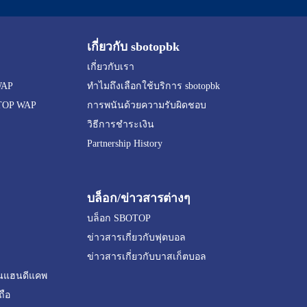
เกี่ยวกับ sbotopbk
เกี่ยวกับเรา
WAP
ทำไมถึงเลือกใช้บริการ sbotopbk
TOP WAP
การพนันด้วยความรับผิดชอบ
วิธีการชำระเงิน
Partnership History
บล็อก/ข่าวสารต่างๆ
บล็อก SBOTOP
ข่าวสารเกี่ยวกับฟุตบอล
ข่าวสารเกี่ยวกับบาสเก็ตบอล
ยนแฮนดีแคพ
ถือ