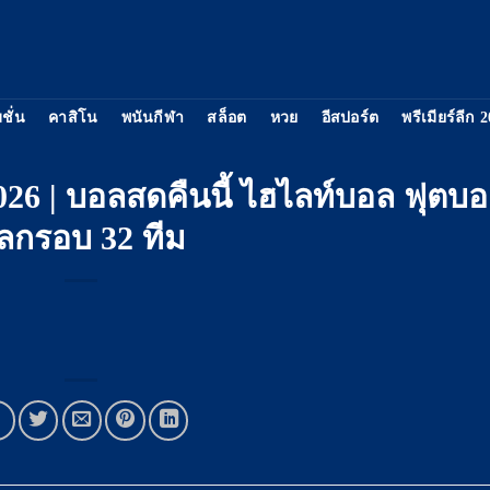
ชั่น
คาสิโน
พนันกีฬา
สล็อต
หวย
อีสปอร์ต
พรีเมียร์ลีก 
2026 | บอลสดคืนนี้ ไฮไลท์บอล ฟุตบ
ลกรอบ 32 ทีม