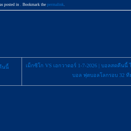
as posted in . Bookmark the
permalink
.
เม็กซิโก VS เอกวาดอร์ 1-7-2026 | บอลสดคืนนี้ 
นนี้
บอล ฟุตบอลโลกรอบ 32 ท