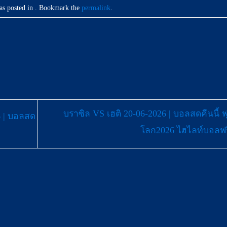
as posted in . Bookmark the
permalink
.
บราซิล VS เฮติ 20-06-2026 | บอลสดคืนนี้ 
6 | บอลสด
โลก2026 ไฮไลท์บอลฟ