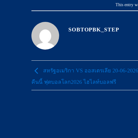
This entry w
SOBTOPBK_STEP
สหรัฐอเมริกา VS ออสเตรเลีย 20-06-202
คืนนี้ ฟุตบอลโลก2026 ไฮไลท์บอลฟรี