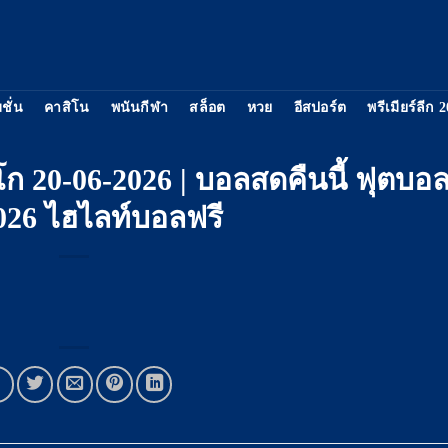
ชั่น
คาสิโน
พนันกีฬา
สล็อต
หวย
อีสปอร์ต
พรีเมียร์ลีก 
 20-06-2026 | บอลสดคืนนี้ ฟุตบอ
26 ไฮไลท์บอลฟรี