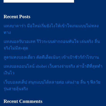
Recent Posts
แทงบาคาร่า มือใหม่เริ่มยังไงให้เข้าใจเกมแบบไม่หลง
ทาง
แทงบอลรับวอเลท รีวิวระบบฝากถอนทันใจ เล่นจริง ลื่น
จริงไม่มีสะดุด
สูตรแทงบอลเดี่ยว คัดทีเด็ดเน้นๆ เข้าเป้าชัวร์กำไรบาน
แทงบอลออนไลน์ sbobet เว็บตรงจ่ายจริง ค่าน้ำดีที่สุดทำ
เงินไว
เว็บบอลสเต็ป สนุกแบบได้หลายต่อ เล่นง่าย ลื่น ๆ ฟีลวัย
รุ่นสายลุ้นจริง
Recent Comments