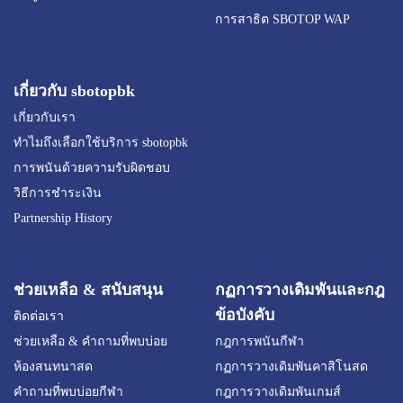
การสาธิต SBOTOP WAP
เกี่ยวกับ sbotopbk
เกี่ยวกับเรา
ทำไมถึงเลือกใช้บริการ sbotopbk
การพนันด้วยความรับผิดชอบ
วิธีการชำระเงิน
Partnership History
ช่วยเหลือ & สนับสนุน
กฏการวางเดิมพันและกฎ
ข้อบังคับ
ติดต่อเรา
ช่วยเหลือ & คำถามที่พบบ่อย
กฎการพนันกีฬา
ห้องสนทนาสด
กฏการวางเดิมพันคาสิโนสด
คำถามที่พบบ่อยกีฬา
กฎการวางเดิมพันเกมส์