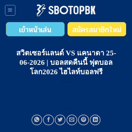
Skip
to
content
สวิตเซอร์แลนด์ VS แคนาดา 25-
06-2026 | บอลสดคืนนี้ ฟุตบอล
โลก2026 ไฮไลท์บอลฟรี