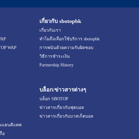
เกี่ยวกับ sbotopbk
เกี่ยวกับเรา
WAP
ทำไมถึงเลือกใช้บริการ sbotopbk
TOP WAP
การพนันด้วยความรับผิดชอบ
วิธีการชำระเงิน
Partnership History
บล็อก/ข่าวสารต่างๆ
บล็อก SBOTOP
ข่าวสารเกี่ยวกับฟุตบอล
ข่าวสารเกี่ยวกับบาสเก็ตบอล
ยนแฮนดีแคพ
ถือ