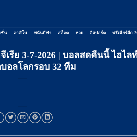
ชั่น
คาสิโน
พนันกีฬา
สล็อต
หวย
อีสปอร์ต
พรีเมียร์ลีก 
ีเรีย 3-7-2026 | บอลสดคืนนี้ ไฮไลท
ตบอลโลกรอบ 32 ทีม