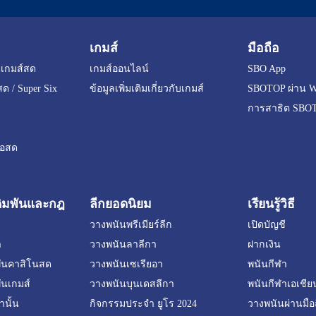
เกมส์
มือถือ
เกมส์สด
เกมส์ออนไลน์
SBO App
สด / Super Six
ข้อมูลเพิ่มเติมเกี่ยวกับเกมส์
SBOTOP ผ่าน 
การสาธิต SBO
ือสด
ิมพันและกฎ
ลีกยอดนิยม
เรียนรู้วิธี
วางพนันพรีเมียร์ลีก
เปิดบัญชี
า
วางพนันลาลีกา
ฝากเงิน
ันคาสิโนสด
วางพนันเซเรียอา
พนันกีฬา
ันเกมส์
วางพนันบุนเดสลีกา
พนันกีฬาเอเชี
านั้น
กิจกรรมประจำ ยูโร 2024
วางพนันผ่านมือ