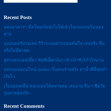
Recent Posts
แทงบาคาร่า มือใหม่เริ่มยังไงให้เข้าใจเกมแบบไม่หลง
ทาง
แทงบอลรับวอเลท รีวิวระบบฝากถอนทันใจ เล่นจริง ลื่น
จริงไม่มีสะดุด
สูตรแทงบอลเดี่ยว คัดทีเด็ดเน้นๆ เข้าเป้าชัวร์กำไรบาน
แทงบอลออนไลน์ sbobet เว็บตรงจ่ายจริง ค่าน้ำดีที่สุดทำ
เงินไว
เว็บบอลสเต็ป สนุกแบบได้หลายต่อ เล่นง่าย ลื่น ๆ ฟีลวัย
รุ่นสายลุ้นจริง
Recent Comments