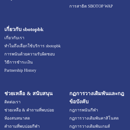
การสาธิต SBOTOP WAP
เกี่ยวกับ sbotopbk
เกี่ยวกับเรา
ทำไมถึงเลือกใช้บริการ sbotopbk
การพนันด้วยความรับผิดชอบ
วิธีการชำระเงิน
Partnership History
ช่วยเหลือ & สนับสนุน
กฏการวางเดิมพันและกฎ
ข้อบังคับ
ติดต่อเรา
ช่วยเหลือ & คำถามที่พบบ่อย
กฎการพนันกีฬา
ห้องสนทนาสด
กฏการวางเดิมพันคาสิโนสด
คำถามที่พบบ่อยกีฬา
กฎการวางเดิมพันเกมส์