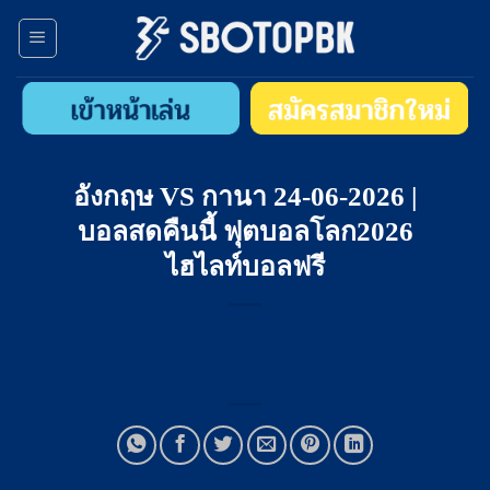
Skip
to
content
อังกฤษ VS กานา 24-06-2026 |
บอลสดคืนนี้ ฟุตบอลโลก2026
ไฮไลท์บอลฟรี