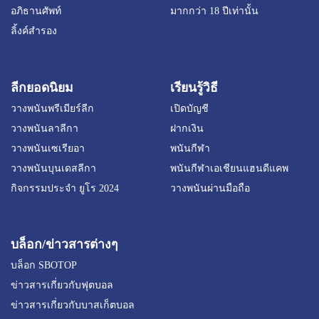
อภิธานศัพท์
มากกว่า 18 ปีเท่านั้น
ลิ้งค์สำรอง
ลีกยอดนิยม
เรียนรู้วิธี
วางพนันพรีเมียร์ลีก
เปิดบัญชี
วางพนันลาลีกา
ฝากเงิน
วางพนันเซเรียอา
พนันกีฬา
วางพนันบุนเดสลีกา
พนันกีฬาเอเชียนแฮนดีแคพ
กิจกรรมประจำ ยูโร 2024
วางพนันผ่านมือถือ
บล็อก/ข่าวสารต่างๆ
บล็อก SBOTOP
ข่าวสารเกี่ยวกับฟุตบอล
ข่าวสารเกี่ยวกับบาสเก็ตบอล