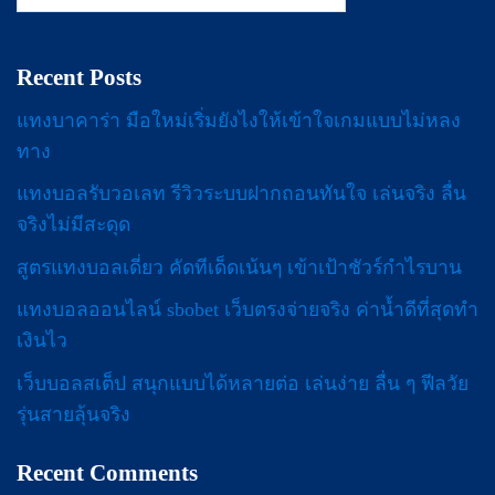
Recent Posts
แทงบาคาร่า มือใหม่เริ่มยังไงให้เข้าใจเกมแบบไม่หลง
ทาง
แทงบอลรับวอเลท รีวิวระบบฝากถอนทันใจ เล่นจริง ลื่น
จริงไม่มีสะดุด
สูตรแทงบอลเดี่ยว คัดทีเด็ดเน้นๆ เข้าเป้าชัวร์กำไรบาน
แทงบอลออนไลน์ sbobet เว็บตรงจ่ายจริง ค่าน้ำดีที่สุดทำ
เงินไว
เว็บบอลสเต็ป สนุกแบบได้หลายต่อ เล่นง่าย ลื่น ๆ ฟีลวัย
รุ่นสายลุ้นจริง
Recent Comments