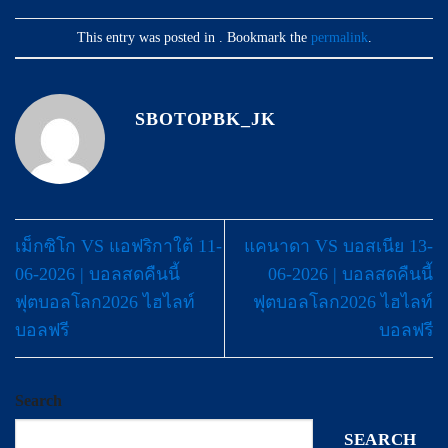
This entry was posted in . Bookmark the
permalink
.
SBOTOPBK_JK
เม็กซิโก VS แอฟริกาใต้ 11-
แคนาดา VS บอสเนีย 13-
06-2026 | บอลสดคืนนี้
06-2026 | บอลสดคืนนี้
ฟุตบอลโลก2026 ไฮไลท์
ฟุตบอลโลก2026 ไฮไลท์
บอลฟรี
บอลฟรี
Search
SEARCH