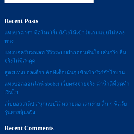
Recent Posts
แทงบาคาร่า มือใหม่เริ่มยังไงให้เข้าใจเกมแบบไม่หลง
ทาง
แทงบอลรับวอเลท รีวิวระบบฝากถอนทันใจ เล่นจริง ลื่น
จริงไม่มีสะดุด
สูตรแทงบอลเดี่ยว คัดทีเด็ดเน้นๆ เข้าเป้าชัวร์กำไรบาน
แทงบอลออนไลน์ sbobet เว็บตรงจ่ายจริง ค่าน้ำดีที่สุดทำ
เงินไว
เว็บบอลสเต็ป สนุกแบบได้หลายต่อ เล่นง่าย ลื่น ๆ ฟีลวัย
รุ่นสายลุ้นจริง
Recent Comments