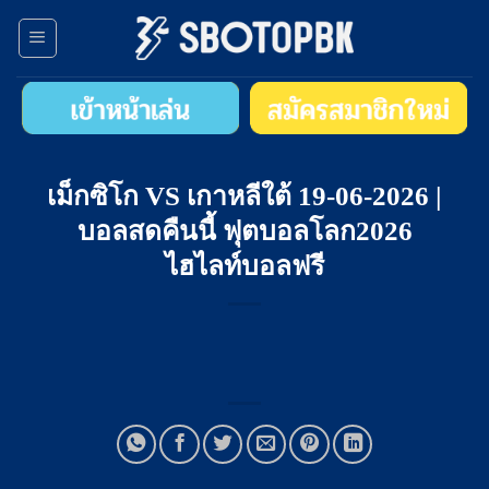
Skip
to
content
เม็กซิโก VS เกาหลีใต้ 19-06-2026 |
บอลสดคืนนี้ ฟุตบอลโลก2026
ไฮไลท์บอลฟรี