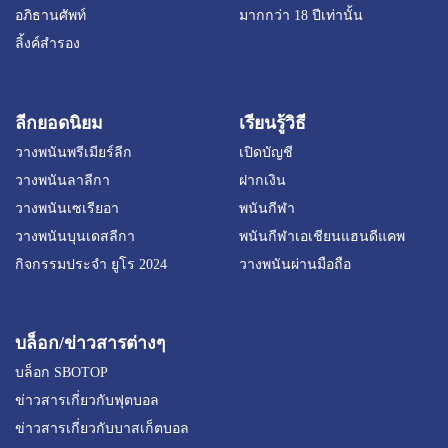
อภิธานศัพท์
มากกว่า 18 ปีเท่านั้น
ลิ้งค์สำรอง
ลีกยอดนิยม
เรียนรู้วิธี
วางพนันพรีเมียร์ลีก
เปิดบัญชี
วางพนันลาลีกา
ฝากเงิน
วางพนันเซเรียอา
พนันกีฬา
วางพนันบุนเดสลีกา
พนันกีฬาเอเชียนแฮนดีแคพ
กิจกรรมประจำ ยูโร 2024
วางพนันผ่านมือถือ
บล็อก/ข่าวสารต่างๆ
บล็อก SBOTOP
ข่าวสารเกี่ยวกับฟุตบอล
ข่าวสารเกี่ยวกับบาสเก็ตบอล