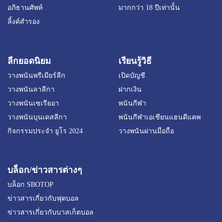
อภิธานศัพท์
มากกว่า 18 ปีเท่านั้น
ลิ้งค์สำรอง
ลีกยอดนิยม
เรียนรู้วิธี
วางพนันพรีเมียร์ลีก
เปิดบัญชี
วางพนันลาลีกา
ฝากเงิน
วางพนันเซเรียอา
พนันกีฬา
วางพนันบุนเดสลีกา
พนันกีฬาเอเชียนแฮนดีแคพ
กิจกรรมประจำ ยูโร 2024
วางพนันผ่านมือถือ
บล็อก/ข่าวสารต่างๆ
บล็อก SBOTOP
ข่าวสารเกี่ยวกับฟุตบอล
ข่าวสารเกี่ยวกับบาสเก็ตบอล