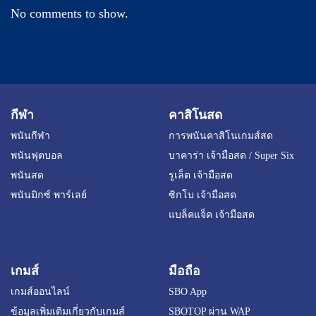
No comments to show.
กีฬา
คาสิโนสด
พนันกีฬา
การพนันคาสิโนเกมส์สด
พนันฟุตบอล
บาคาร่า เจ้ามือสด / Super Six
พนันสด
รูเล็ต เจ้ามือสด
พนันมิกซ์ พาร์เลย์
ซิกโบ เจ้ามือสด
แบล็คแจ็ค เจ้ามือสด
เกมส์
มือถือ
เกมส์ออนไลน์
SBO App
ข้อมูลเพิ่มเติมเกี่ยวกับเกมส์
SBOTOP ผ่าน WAP