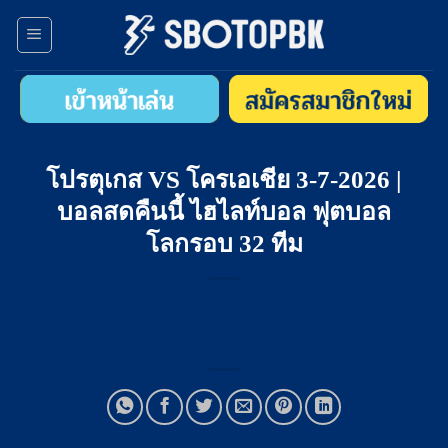
Skip
to
content
โปรตุเกส VS โครเอเชีย 3-7-2026 |
บอลสดคืนนี้ ไฮไลท์บอล ฟุตบอล
โลกรอบ 32 ทีม